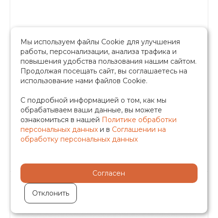
Мы используем файлы Cookie для улучшения
В наличии
работы, персонализации, анализа трафика и
повышения удобства пользования нашим сайтом.
Предохранительный клапан, красный
Продолжая посещать сайт, вы соглашаетесь на
использование нами файлов Cookie.
колпачок, 1.5 бар, 1/2" г-ш,BL22MF-K-1.5bar
С подробной информацией о том, как мы
303.45 руб.
обрабатываем ваши данные, вы можете
ознакомиться в нашей
Политике обработки
персональных данных
и в
Соглашении на
обработку персональных данных
-
+
Быстрый заказ
Согласен
Отклонить