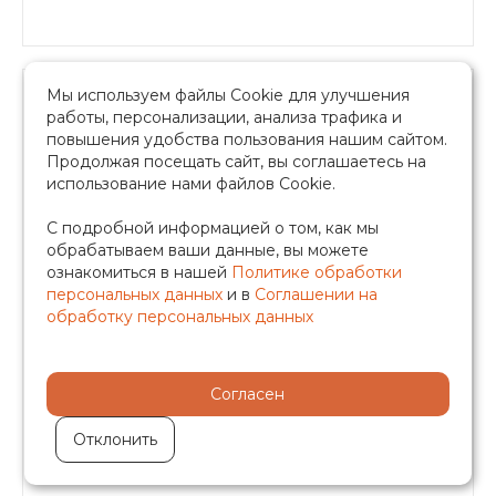
Мы используем файлы Cookie для улучшения
313.90 руб.
работы, персонализации, анализа трафика и
повышения удобства пользования нашим сайтом.
Продолжая посещать сайт, вы соглашаетесь на
-
+
использование нами файлов Cookie.
С подробной информацией о том, как мы
в корзину
обрабатываем ваши данные, вы можете
ознакомиться в нашей
Политике обработки
Быстрый заказ
персональных данных
и в
Соглашении на
обработку персональных данных
Согласен
Воздухоотводчик прямой 1/2",
никелированный, TIM ,BL5817
Отклонить
В наличии