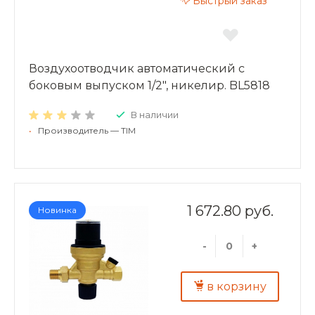
Быстрый заказ
Воздухоотводчик автоматический c
боковым выпуском 1/2", никелир. BL5818
В наличии
•
Производитель — TIM
1 672.80 руб.
Новинка
-
+
в корзину