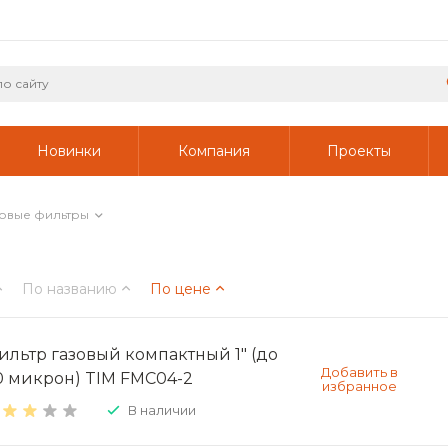
Новинки
Компания
Проекты
овые фильтры
По названию
По цене
ильтр газовый компактный 1" (до
0 микрон) TIM FMC04-2
В наличии