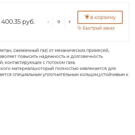
в корзину
400.35 руб.
-
+
Быстрый заказ
метан, сжиженный газ) от механических примесей,
озволяет повысить надежность и долговечность
, контактирующих с потоком газа.
ого материала,который полностью извлекается для
ается специальным уплотнительным кольцом,устойчивым к