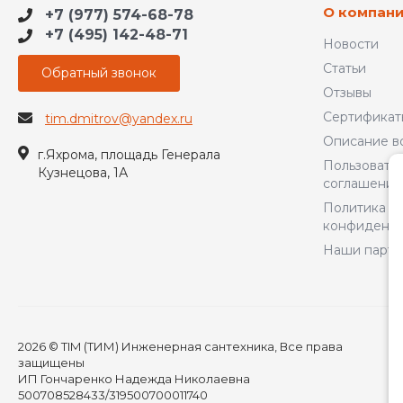
О компан
+7 (977) 574-68-78
+7 (495) 142-48-71
Новости
Статьи
Обратный звонок
Отзывы
Сертификат
tim.dmitrov@yandex.ru
Описание в
г.Яхрома, площадь Генерала
Пользовате
Кузнецова, 1А
соглашение
Политика
конфиденци
Наши парт
2026 © TIM (ТИМ) Инженерная сантехника, Все права
защищены
ИП Гончаренко Надежда Николаевна
500708528433/319500700011740