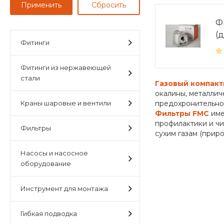
Ф
(
Фитинги
Фитинги из нержавеющей
стали
Газовый компакт
окалины, металлич
Краны шаровые и вентили
предохронительно-
Фильтры FMC
име
профилактики и чи
Фильтры
сухим газам (приро
Насосы и насосное
оборудование
Инструмент для монтажа
Гибкая подводка