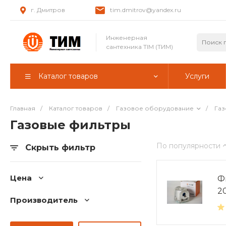
г. Дмитров
tim.dmitrov@yandex.ru
Инженерная
сантехника TIM (ТИМ)
Каталог товаров
Услуги
Главная
/
Каталог товаров
/
Газовое оборудование
/
Газ
Газовые фильтры
По популярности
Скрыть фильтр
Цена
Ф
2
Производитель