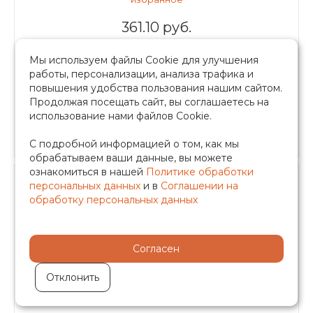
361.10 руб.
Мы используем файлы Cookie для улучшения
-
+
работы, персонализации, анализа трафика и
повышения удобства пользования нашим сайтом.
Продолжая посещать сайт, вы соглашаетесь на
в корзину
использование нами файлов Cookie.
Быстрый заказ
С подробной информацией о том, как мы
обрабатываем ваши данные, вы можете
ознакомиться в нашей
Политике обработки
персональных данных
и в
Соглашении на
обработку персональных данных
Подводка для смесителя из
Согласен
нержавеющей гофрированной трубы
(sus304) 1/2хМ10 г/ш -50 см (пара), арт.H-
Отклонить
CS0210-05