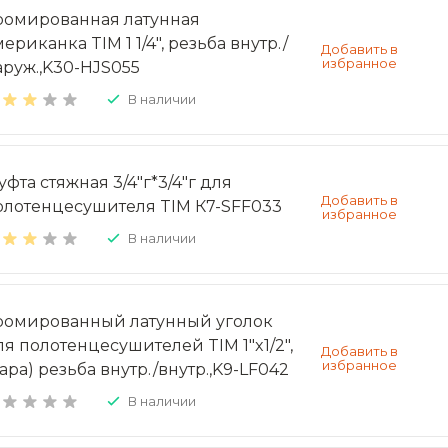
ромированная латунная
ериканка TIM 1 1/4", резьба внутр./
аруж.,K30-HJS055
В наличии
уфта стяжная 3/4"г*3/4"г для
олотенцесушителя TIM К7-SFF033
В наличии
ромированный латунный уголок
ля полотенцесушителей TIM 1"x1/2",
ара) резьба внутр./внутр.,K9-LF042
В наличии