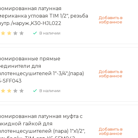
ромированная латунная
мериканка угловая TIM 1/2", резьба
нутр./наруж.,K30-HJL022
В наличии
ромированные прямые
оединители для
олотенцесушителей 1"-3/4",(пара)
5-SFF043
В наличии
ромированная латунная муфта с
акидной гайкой для
олотенцесушителей (пара) 1"х1/2",