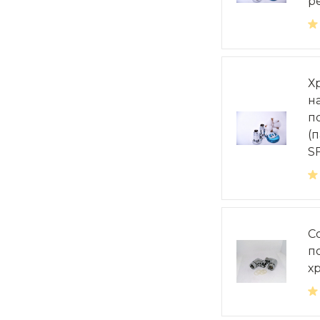
ре
Х
н
п
(п
S
С
п
хр