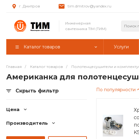
г. Дмитров
tim.dmitrov@yandex.ru
Инженерная
сантехника TIM (ТИМ)
Каталог товаров
Услуги
Главная
/
Каталог товаров
/
Полотенцесушители и комплект
Американка для полотенцесу
По популярности
Скрыть фильтр
Цена
Х
с
Производитель
п
K