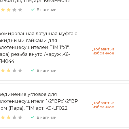
зьба г/ш, TIM, арт. K6-SFM042
В наличии
ромированная латунная муфта с
акидными гайками для
олотенцесушителей TIM 1"х1",
ара) резьба внутр./наруж.,K6-
FM044
В наличии
оединение угловое для
олотенцесушителя 1/2''ВРх1/2''ВР
ом (Пара), TIM арт. K9-LF022
В наличии