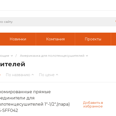
Новинки
Компания
Проекты
ующие
/
Американка для полотенцесушителей
шителей
По названию
По цене
ромированные прямые
оединители для
олотенцесушителей 1"-1/2",(пара)
5-SFF042