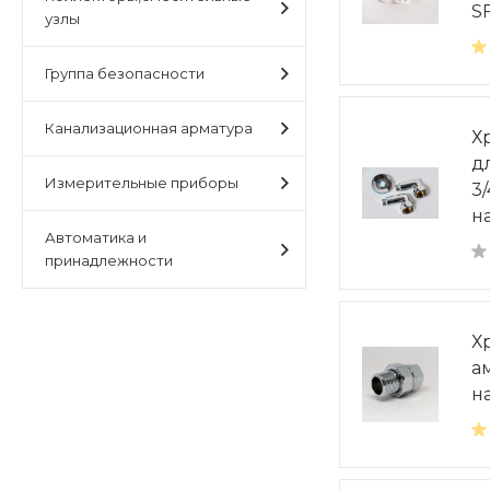
S
узлы
Группа безопасности
Канализационная арматура
Х
д
Измерительные приборы
3/
н
Автоматика и
принадлежности
Х
а
н