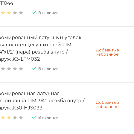
FF044
В наличии
ромированный латунный уголок
ля полотенцесушителей TIM
4"x1/2",(пара) резьба внутр./
аруж.,K3-LFM032
В наличии
ромированная латунная
мериканка TIM 3/4", резьба внутр./
аруж.,K30-HJS033
В наличии