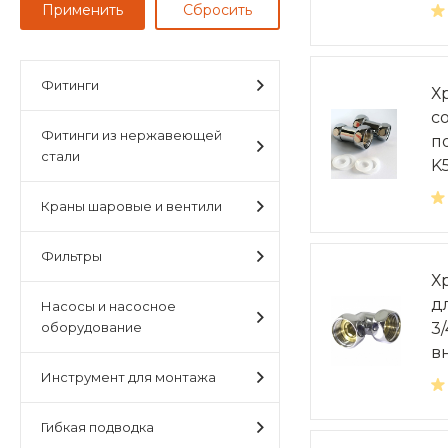
Фитинги
Х
с
Фитинги из нержавеющей
п
стали
K
Краны шаровые и вентили
Фильтры
Х
д
Насосы и насосное
оборудование
3/
в
Инструмент для монтажа
Гибкая подводка