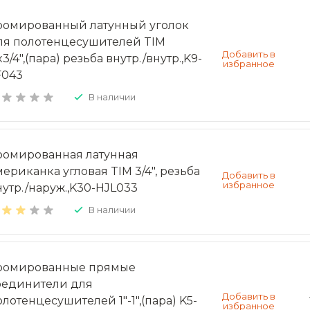
ромированный латунный уголок
ля полотенцесушителей TIM
x3/4",(пара) резьба внутр./внутр.,K9-
F043
В наличии
ромированная латунная
мериканка угловая TIM 3/4", резьба
нутр./наруж.,K30-HJL033
В наличии
ромированные прямые
оединители для
олотенцесушителей 1"-1",(пара) K5-