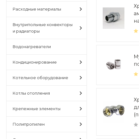
Х
Расходные материалы
ам
н
Внутрипольные конвекторы
и радиаторы
Водонагреватели
М
Кондиционирование
п
Котельное оборудование
Котлы отопления
Х
д
Крепежные элементы
(п
Полипропилен