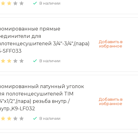
В наличии
ромированные прямые
оединители для
олотенцесушителей 3/4"-3/4",(пара)
5-SFF033
В наличии
ромированный латунный уголок
ля полотенцесушителей TIM
4"x1/2",(пара) резьба внутр./
нутр.,K9-LF032
В наличии