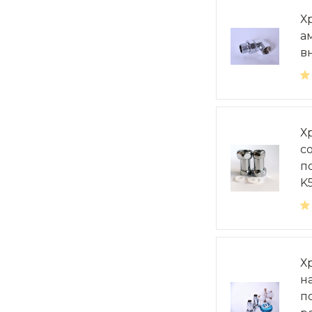
Х
а
в
Х
с
п
K
Х
н
п