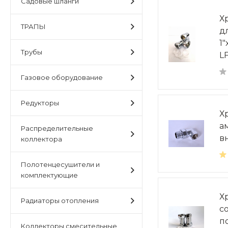
Садовые шланги
Х
ТРАПЫ
д
1"
Трубы
L
Газовое оборудование
Редукторы
Х
а
Распределительные
в
коллектора
Полотенцесушители и
комплектующие
Х
Радиаторы отопления
с
п
Коллекторы,смесительные