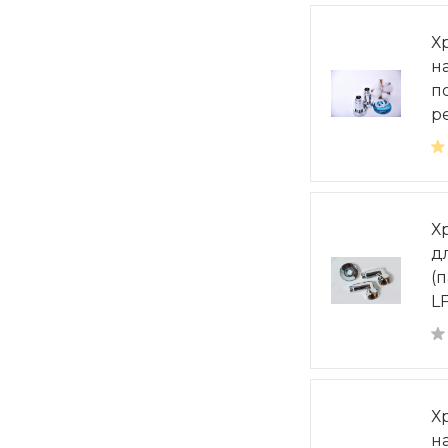
Х
н
п
ре
Х
д
(п
L
Х
н