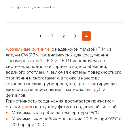
•
Производитель — TIM
1
2
3
4
Аксиальные фитинги
(с надвижной гильзой) TIM из
латуни CW617N предназначены для соединения
полимерных
труб
PE-X и PE-RT используемых в
системах холодного и горячего водоснабжения,
водяного отопления, включая системы поверхностного
отопления и снеготаяния, а также в качестве
технологических трубопроводов, транспортирующих
жидкости, не агрессивные к материалам
труб
и
фитингов.
Герметичность соединения достигается прижатием
стенки
трубы
к штуцеру фитинга надвижной гильзой.
Максимальная рабочая температура 95°С
Максимальное рабочее давление 10 бар, при 95°С и
20 бар,при 20°С.