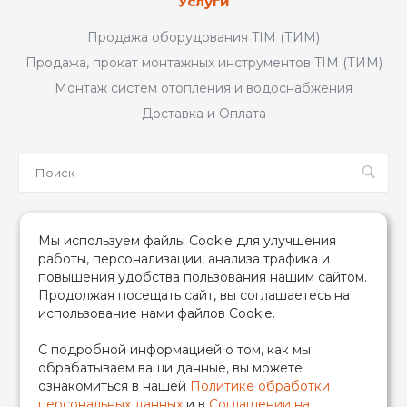
Услуги
Продажа оборудования TIM (ТИМ)
Продажа, прокат монтажных инструментов TIM (ТИМ)
Монтаж систем отопления и водоснабжения
Доставка и Оплата
Мы в соцсетях
Мы используем файлы Cookie для улучшения
работы, персонализации, анализа трафика и
повышения удобства пользования нашим сайтом.
Продолжая посещать сайт, вы соглашаетесь на
использование нами файлов Cookie.
2026 © TIM (ТИМ) Инженерная сантехника, Все права
С подробной информацией о том, как мы
защищены
обрабатываем ваши данные, вы можете
ИП Гончаренко Надежда Николаевна
ознакомиться в нашей
Политике обработки
500708528433/319500700011740
персональных данных
и в
Соглашении на